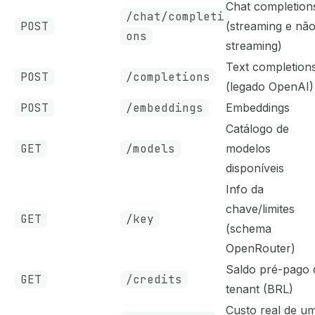
Chat completion
/chat/completi
POST
(streaming e nã
ons
streaming)
Text completion
POST
/completions
(legado OpenAI)
POST
/embeddings
Embeddings
Catálogo de
GET
/models
modelos
disponíveis
Info da
chave/limites
GET
/key
(schema
OpenRouter)
Saldo pré-pago 
GET
/credits
tenant (BRL)
Custo real de u