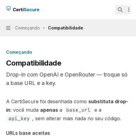
Documentation Index
CertiSecure
home page
Fetch the complete documentation index at:
/llms.txt
Search.
Use this file to discover all available pages before exploring
Começando
Compatibilidade
Navigation
Começando
Compatibilidade
Drop-in com OpenAI e OpenRouter — troque só
a base URL e a key.
A CertiSecure foi desenhada como
substituta drop-
in
: você muda
apenas
a
base_url
e a
api_key
, sem alterar mais nada no seu código.
URLs base aceitas