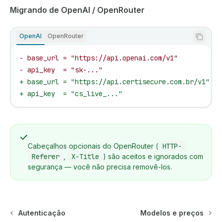
Migrando de OpenAI / OpenRouter
OpenAI
OpenRouter
- base_url = "https://api.openai.com/v1"
- api_key  = "sk-..."
+ base_url = "https://api.certisecure.com.br/v1"
+ api_key  = "cs_live_..."
Cabeçalhos opcionais do OpenRouter (
HTTP-
Referer
,
X-Title
) são aceitos e ignorados com
segurança — você não precisa removê-los.
Autenticação
Modelos e preços